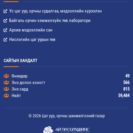
Ус цаг уур, орчны судалгаа, мэдээллийн хүрээлэн
Байгаль орчин хэмжилзүйн төв лаборатори
Архив мэдээллийн сан
Нислэгийн цаг уурын төв
САЙТЫН ХАНДАЛТ
Өнөөдөр
49
Энэ долоо хоногт
566
Энэ сард
815
Нийт
59,484
© 2026 Цаг уур, орчны шинжилгээний газар