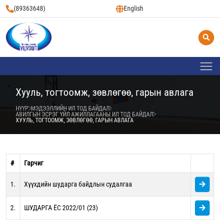
(89363648)
English
Хууль, тогтоомж, зөвлөгөө, гарын авлага
НҮҮР
МЭДЭЭЛЛИЙН ИЛ ТОД БАЙДАЛ
АВИЛГЫН ЭСРЭГ ҮЙЛ АЖИЛЛАГААНЫ ИЛ ТОД БАЙДАЛ
ХУУЛЬ, ТОГТООМЖ, ЗӨВЛӨГӨӨ, ГАРЫН АВЛАГА
#
Гарчиг
1.
Хүүхдийн шударга байдлын судалгаа
2.
ШУДАРГА ЁС 2022/01 (23)