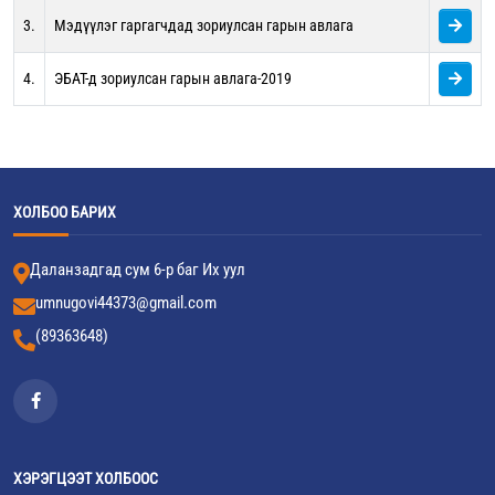
3.
Мэдүүлэг гаргагчдад зориулсан гарын авлага
4.
ЭБАТ-д зориулсан гарын авлага-2019
ХОЛБОО БАРИХ
Даланзадгад сум 6-р баг Их уул
umnugovi44373@gmail.com
(89363648)
ХЭРЭГЦЭЭТ ХОЛБООС