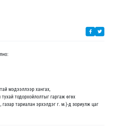
лно:
атай мэдээллээр хангах,
н тухай тодорхойлолтыг гаргаж өгөх
, газар тариалан эрхэлдэг г. м.)-д зориулж цаг