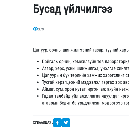
Бусад үйлчилгээ
379
Цаг уур, орчны шинжилгээний газар, түүний харъ
Байгаль орчин, хэмжилзүйн төв лабораторид
Агаар, хөрс, усны шинжилгээ, үнэлгээ хийлг
Цаг уурын бүх төрлийн хэмжих хэрэгслийг с
Тусгай хэрэгцээний мэдээлэл гаргах эрх ав
Аймаг, сум, орон нутаг, иргэн, аж ахуйн нэ
Гадаа талбайд үйл ажиллагаа явуулдаг иргэн,
агаарын бодит ба урьдчилсан мэдээгээр гэ
ХУВААЛЦАХ :