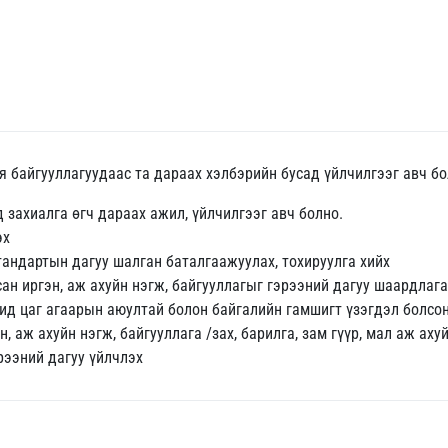
я байгууллагуудаас та дараах хэлбэрийн бусад үйлчилгээг авч бо
 захиалга өгч дараах ажил, үйлчилгээг авч болно.
эх
тандартын дагуу шалган баталгаажуулах, тохируулга хийх
сан иргэн, аж ахуйн нэгж, байгууллагыг гэрээний дагуу шаардлаг
гжид цаг агаарын аюултай болон байгалийн гамшигт үзэгдэл болсо
 аж ахуйн нэгж, байгууллага /зах, барилга, зам гүүр, мал аж ахуй
рээний дагуу үйлчлэх