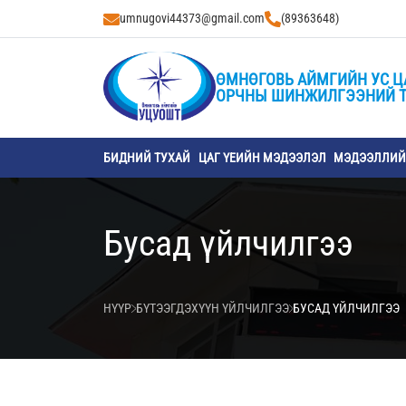
umnugovi44373@gmail.com
(89363648)
ӨМНӨГОВЬ АЙМГИЙН УС Ц
ОРЧНЫ ШИНЖИЛГЭЭНИЙ 
БИДНИЙ ТУХАЙ
ЦАГ ҮЕИЙН МЭДЭЭЛЭЛ
МЭДЭЭЛЛИЙН
Бусад үйлчилгээ
НҮҮР
БҮТЭЭГДЭХҮҮН ҮЙЛЧИЛГЭЭ
БУСАД ҮЙЛЧИЛГЭЭ