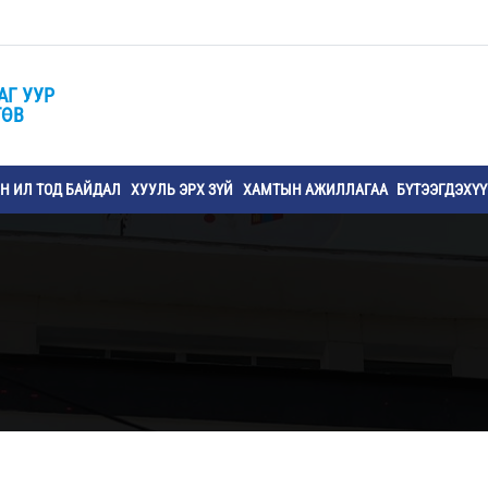
АГ УУР
ТӨВ
 ИЛ ТОД БАЙДАЛ
ХУУЛЬ ЭРХ ЗҮЙ
ХАМТЫН АЖИЛЛАГАА
БҮТЭЭГДЭХҮ