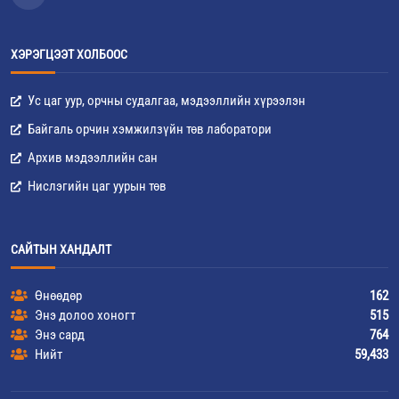
ХЭРЭГЦЭЭТ ХОЛБООС
Ус цаг уур, орчны судалгаа, мэдээллийн хүрээлэн
Байгаль орчин хэмжилзүйн төв лаборатори
Архив мэдээллийн сан
Нислэгийн цаг уурын төв
САЙТЫН ХАНДАЛТ
Өнөөдөр
162
Энэ долоо хоногт
515
Энэ сард
764
Нийт
59,433