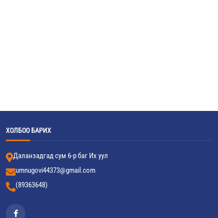
ХОЛБОО БАРИХ
Даланзадгад сум 6-р баг Их уул
umnugovi44373@gmail.com
(89363648)