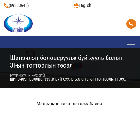
(89363648)
English
Шинэчлэн боловсруулж буй хууль болон
ЗГ-ын тогтоолын төсөл
НҮҮР
ХУУЛЬ ЭРХ ЗҮЙ
ШИНЭЧЛЭН БОЛОВСРУУЛЖ БУЙ ХУУЛЬ БОЛОН ЗГ-ЫН ТОГТООЛЫН ТӨСӨЛ
Мэдээлэл шинэчлэгдэж байна.