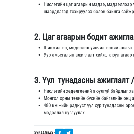
Нислэгийн цаг агаарын мэдээ, мэдээллээр 
шаардлагад тохируулах болон байнга сайжр
2. Цаг агаарын бодит ажигла
Шинжилгээ, мэдээлэл үйлчилгээний ажлыг хө
Уур амьсгалын ажиглалт хийж, аюул агаар 
3. Үүл тунадасны ажиглалт 
Нислэгийн хөдөлгөөний аюулгүй байдлыг ха
Монгол орны төвийн бүсийн байгалийн онц 
480 км –ийн радиуст үүл хур тунадасны оро
мэдээлэл цуглуулах
ХУВААЛЦАХ :