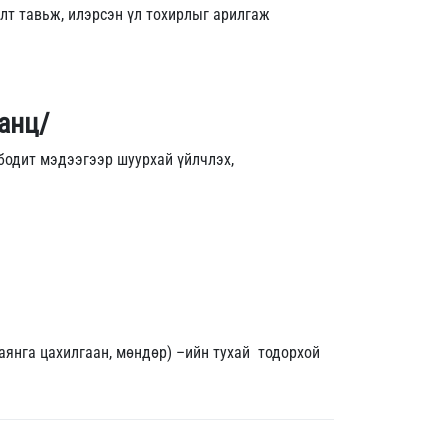
т тавьж, илэрсэн үл тохирлыг арилгаж
танц/
бодит мэдээгээр шуурхай үйлчлэх,
 аянга цахилгаан, мөндөр) –ийн тухай тодорхой