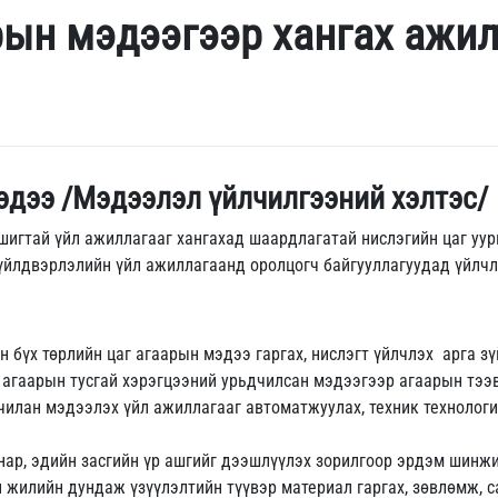
рын мэдээгээр хангах ажил
эдээ /Мэдээлэл үйлчилгээний хэлтэс/
ашигтай үйл ажиллагааг хангахад шаардлагатай нислэгийн цаг уу
 үйлдвэрлэлийн үйл ажиллагаанд оролцогч байгууллагуудад үйлчл
н бүх төрлийн цаг агаарын мэдээ гаргах, нислэгт үйлчлэх арга з
 агаарын тусгай хэрэгцээний урьдчилсан мэдээгээр агаарын тээ
чилан мэдээлэх үйл ажиллагааг автоматжуулах, техник технологи
нар, эдийн засгийн үр ашгийг дээшлүүлэх зорилгоор эрдэм шинжи
н жилийн дундаж үзүүлэлтийн түүвэр материал гаргах, зөвлөмж, 