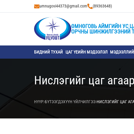
umnugovi44373@gmail.com
(89363648)
ӨМНӨГОВЬ АЙМГИЙН УС Ц
ОРЧНЫ ШИНЖИЛГЭЭНИЙ 
БИДНИЙ ТУХАЙ
ЦАГ ҮЕИЙН МЭДЭЭЛЭЛ
МЭДЭЭЛЛИЙН
Нислэгийг цаг агаа
НҮҮР
БҮТЭЭГДЭХҮҮН ҮЙЛЧИЛГЭЭ
НИСЛЭГИЙГ ЦАГ АГ