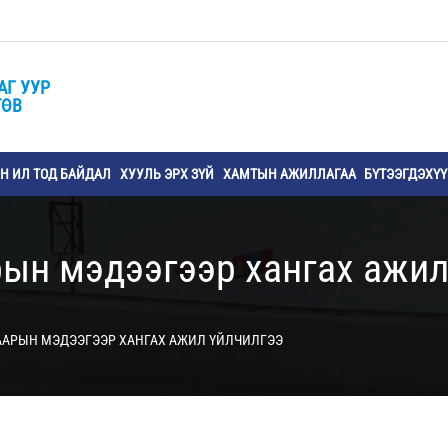
АГ УУР
ТӨВ
 ИЛ ТОД БАЙДАЛ
ХУУЛЬ ЭРХ ЗҮЙ
ХАМТЫН АЖИЛЛАГАА
БҮТЭЭГДЭХҮ
рын мэдээгээр хангах ажил
ААРЫН МЭДЭЭГЭЭР ХАНГАХ АЖИЛ ҮЙЛЧИЛГЭЭ