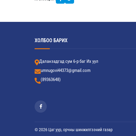
ХОЛБОО БАРИХ
Даланзадгад сум 6-р баг Их уул
umnugovi44373@gmail.com
(89363648)
© 2026 Цаг уур, орчны шинжилгээний газар