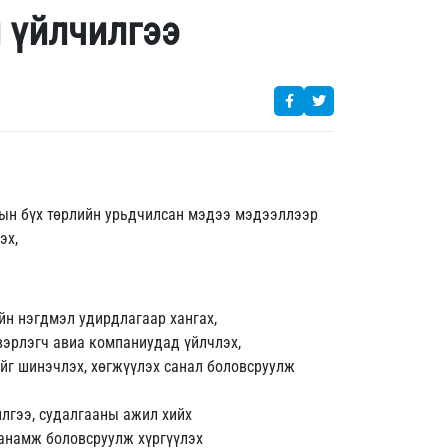
 үйлчилгээ
рын бүх төрлийн урьдчилсан мэдээ мэдээллээр
эх,
үйн нэгдмэл удирдлагаар хангах,
вэрлэгч авиа компаниудад үйлчлэх,
йг шинэчлэх, хөгжүүлэх санал боловсруулж
лгээ, судалгааны ажил хийх
санамж боловсруулж хүргүүлэх