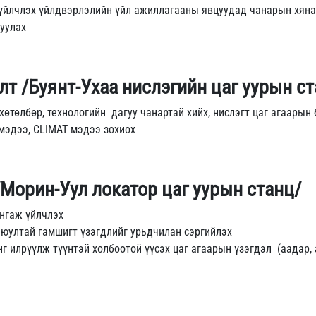
үйлчлэх үйлдвэрлэлийн үйл ажиллагааны явцуудад чанарын хянал
уулах
лт /Буянт-Ухаа нислэгийн цаг уурын с
төлбөр, технологийн дагуу чанартай хийх, нислэгт цаг агаарын 
мэдээ, CLIMAT мэдээ зохиох
/Морин-Уул локатор цаг уурын станц/
нгаж үйлчлэх
аюултай гамшигт үзэгдлийг урьдчилан сэргийлэх
нг илрүүлж түүнтэй холбоотой үүсэх цаг агаарын үзэгдэл (аадар,