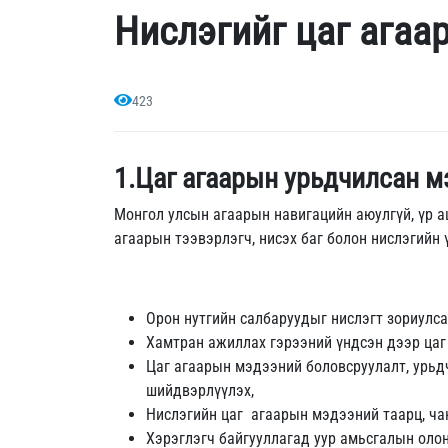
Нислэгийг цаг агаа
423
1.Цаг агаарын урьдчилсан м
Монгол улсын агаарын навигацийн аюулгүй, үр 
агаарын тээвэрлэгч, нисэх баг болон нислэгийн
Орон нутгийн салбаруудыг нислэгт зориулса
Хамтран ажиллах гэрээний үндсэн дээр цаг
Цаг агаарын мэдээний боловсруулалт, урьд
шийдвэрлүүлэх,
Нислэгийн цаг агаарын мэдээний таарц, ча
Хэрэглэгч байгууллагад уур амьсгалын оло