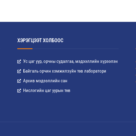
ХЭРЭГЦЭЭТ ХОЛБООС
Ус цаг уур, орчны судалгаа, мэдээллийн хүрээлэн
Байгаль орчин хэмжилзүйн төв лаборатори
Архив мэдээллийн сан
Нислэгийн цаг уурын төв