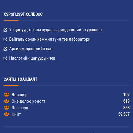
ХЭРЭГЦЭЭТ ХОЛБООС
Ус цаг уур, орчны судалгаа, мэдээллийн хүрээлэн
Байгаль орчин хэмжилзүйн төв лаборатори
Архив мэдээллийн сан
Нислэгийн цаг уурын төв
САЙТЫН ХАНДАЛТ
Өнөөдөр
102
Энэ долоо хоногт
619
Энэ сард
868
Нийт
59,537