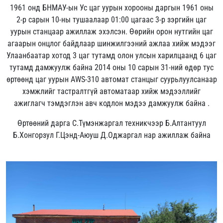
1961 онд БНМАУ-ын Ус цаг уурын хорооны даргын 1961 оны
2-р сарын 10-ны тушаалаар 01:00 цагаас 3-р зэргийн цаг
уурын станцаар ажиллаж эхэлсэн. Өөрийн орон нутгийн цаг
агаарын онцлог байдлаар шинжилгээний ажлаа хийж мэдээг
Улаанбаатар хотод 3 цаг тутамд олон улсын харилцаанд 6 цаг
тутамд дамжуулж байна 2014 оны 10 сарын 31-ний өдөр тус
өртөөнд цаг уурын АWS-310 автомат станцыг суурьлуулсанаар
хэмжлийг тастралтгүй автоматаар хийж мэдээллийг
ажиглагч тэмдэглэн авч кодлон мэдээ дамжуулж байна .
Өртөөний дарга С.Түмэнжаргал техникчээр Б.Алтантуул
Б.Хонгорзул Г.Цэнд-Аюуш Д.Оджаргал нар ажиллаж байна