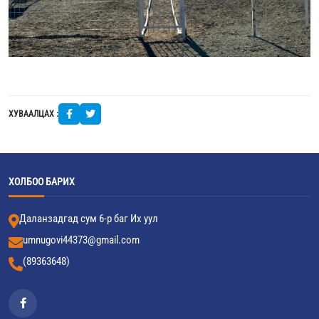
ХУВААЛЦАХ :
ХОЛБОО БАРИХ
Даланзадгад сум 6-р баг Их уул
umnugovi44373@gmail.com
(89363648)