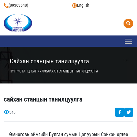
(89363648)
English
Сайхан станцын танилцуулга
НҮҮР
СТАНЦ ХАРУУЛ
САЙХАН СТАНЦЫН ТАНИЛЦУУЛГА
сайхан станцын танилцуулга
540
Өмнөговь аймгийн Булган сумын Цаг уурын Сайхан өртөө