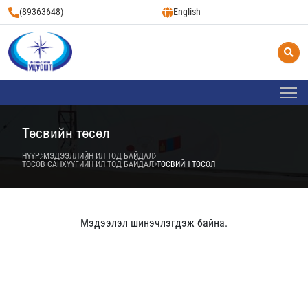
(89363648)
English
Төсвийн төсөл
НҮҮР
МЭДЭЭЛЛИЙН ИЛ ТОД БАЙДАЛ
ТӨСӨВ САНХҮҮГИЙН ИЛ ТОД БАЙДАЛ
ТӨСВИЙН ТӨСӨЛ
Мэдээлэл шинэчлэгдэж байна.