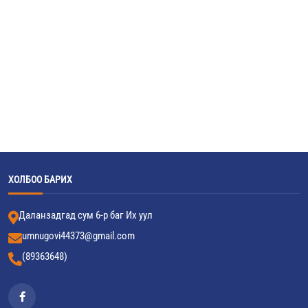
ХОЛБОО БАРИХ
Даланзадгад сум 6-р баг Их уул
umnugovi44373@gmail.com
(89363648)