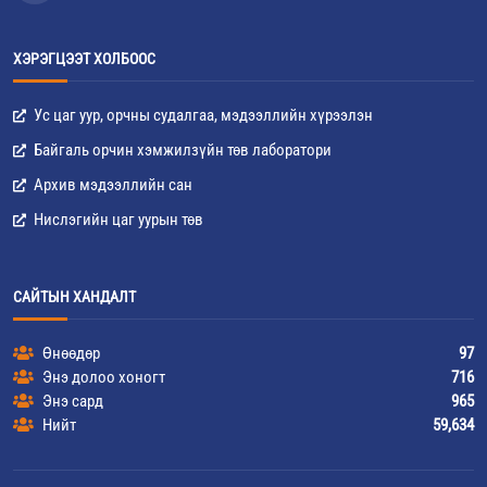
ХЭРЭГЦЭЭТ ХОЛБООС
Ус цаг уур, орчны судалгаа, мэдээллийн хүрээлэн
Байгаль орчин хэмжилзүйн төв лаборатори
Архив мэдээллийн сан
Нислэгийн цаг уурын төв
САЙТЫН ХАНДАЛТ
Өнөөдөр
97
Энэ долоо хоногт
716
Энэ сард
965
Нийт
59,634