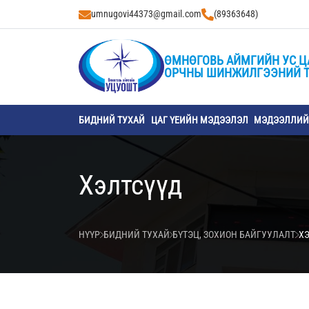
umnugovi44373@gmail.com
(89363648)
ӨМНӨГОВЬ АЙМГИЙН УС Ц
ОРЧНЫ ШИНЖИЛГЭЭНИЙ 
БИДНИЙ ТУХАЙ
ЦАГ ҮЕИЙН МЭДЭЭЛЭЛ
МЭДЭЭЛЛИЙН
Хэлтсүүд
НҮҮР
БИДНИЙ ТУХАЙ
БҮТЭЦ, ЗОХИОН БАЙГУУЛАЛТ
Х