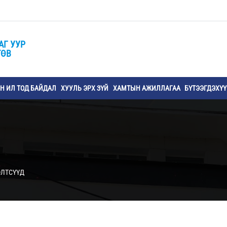
АГ УУР
ТӨВ
 ИЛ ТОД БАЙДАЛ
ХУУЛЬ ЭРХ ЗҮЙ
ХАМТЫН АЖИЛЛАГАА
БҮТЭЭГДЭХҮ
ЭЛТСҮҮД