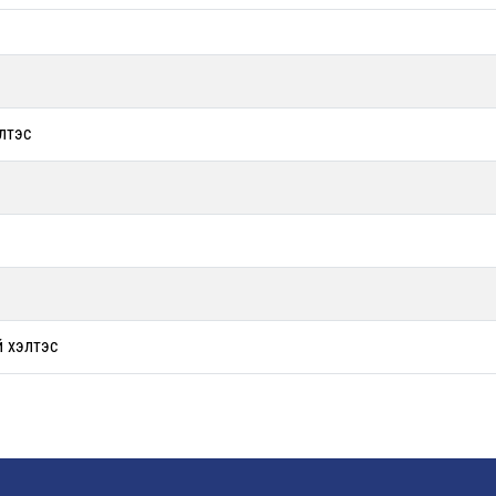
лтэс
й хэлтэс