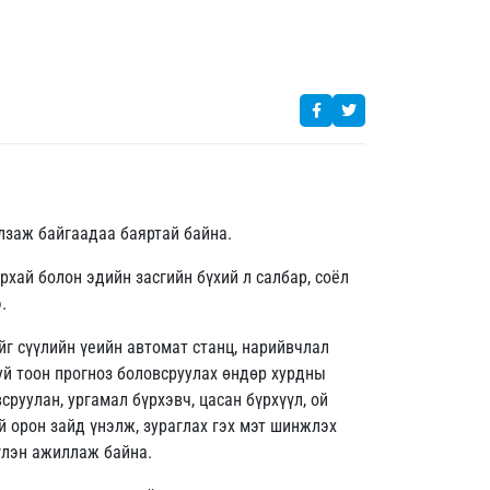
улзаж байгаадаа баяртай байна.
рхай болон эдийн засгийн бүхий л салбар, соёл
.
йг сүүлийн үеийн автомат станц, нарийвчлал
уй тоон прогноз боловсруулах өндөр хурдны
руулан, ургамал бүрхэвч, цасан бүрхүүл, ой
й орон зайд үнэлж, зураглах гэх мэт шинжлэх
үлэн ажиллаж байна.