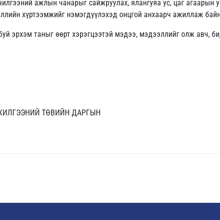
лчилгээний ажлын чанарыг сайжруулах, ялангуяа ус, цаг агаарын
эллийн хүртээмжийг нэмэгдүүлэхэд онцгой анхаарч ажиллаж байн
уй эрхэм таныг өөрт хэрэгцээтэй мэдээ, мэдээллийг олж авч, б
НЖИЛГЭЭНИЙ ТӨВИЙН ДАРГЫН