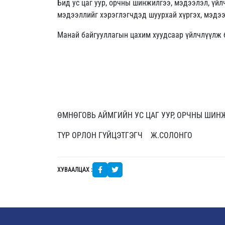
Бид ус цаг уур, орчны шинжилгээ, мэдээлэл, үй
мэдээллийг хэрэглэгчдэд шуурхай хүргэх, мэдэ
Манай байгууллагын цахим хуудсаар үйлчлүүлж б
ӨМНӨГОВЬ АЙМГИЙН УС ЦАГ УУР, ОРЧНЫ ШИ
ТҮР ОРЛОН ГҮЙЦЭТГЭГЧ Ж.СОЛОНГО
ХУВААЛЦАХ :