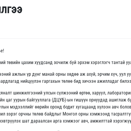
лгээ
е!
ний төвийн цахим хуудсанд зочилж буй эрхэм хэрэглэгч тантай у
ээний ажлын үр дүнг манай орны хөдөө аж ахуй, эрчим хүч, уул уу
аардлагад нийцүүлэн гаргахын төлөө бид хичээн ажилладаг билээ
 хяналт шинжилгээний улсын сүлжээний өртөө, харуул, лаборатори
ийн цаг уурын байгууллага (ДЦУБ)-ын гишүүн орнуудад ашиглаж б
лын мэдээллийг өөрийн оронд бодит хугацаанд хүлээн авч боловс
үлшил зэрэг орчны төлөв байдлыг Монгол орны хэмжээнд тасралтгү
 нэвтрүүлэх шат дараалсан арга хэмжээг авч, амжилттай хэрэгжү