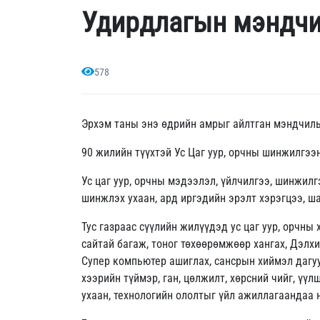
Удирдлагын мэндчи
578
Эрхэм таны энэ өдрийн амрыг айлтган мэндчиль
90 жилийн түүхтэй Ус Цаг уур, орчны шинжилгээ
Ус цаг уур, орчны мэдээлэл, үйлчилгээ, шинжилг
шинжлэх ухаан, ард иргэдийн эрэлт хэрэгцээ, ш
Тус газраас сүүлийн жилүүдэд ус цаг уур, орчны
сайтай багаж, тоног төхөөрөмжөөр хангах, Дэлх
Супер компьютер ашиглах, сансрын хиймэл дагуу
хээрийн түймэр, ган, цөлжилт, хөрсний чийг, ү
ухаан, технологийн ололтыг үйл ажиллагаандаа