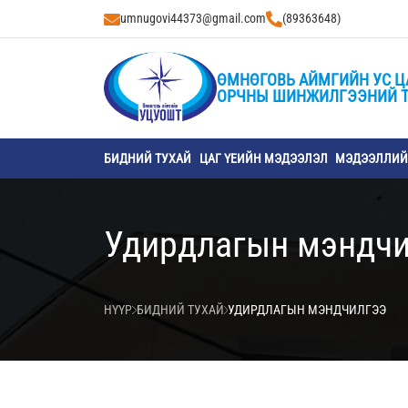
umnugovi44373@gmail.com
(89363648)
ӨМНӨГОВЬ АЙМГИЙН УС Ц
ОРЧНЫ ШИНЖИЛГЭЭНИЙ 
БИДНИЙ ТУХАЙ
ЦАГ ҮЕИЙН МЭДЭЭЛЭЛ
МЭДЭЭЛЛИЙН
Удирдлагын мэндчи
НҮҮР
БИДНИЙ ТУХАЙ
УДИРДЛАГЫН МЭНДЧИЛГЭЭ