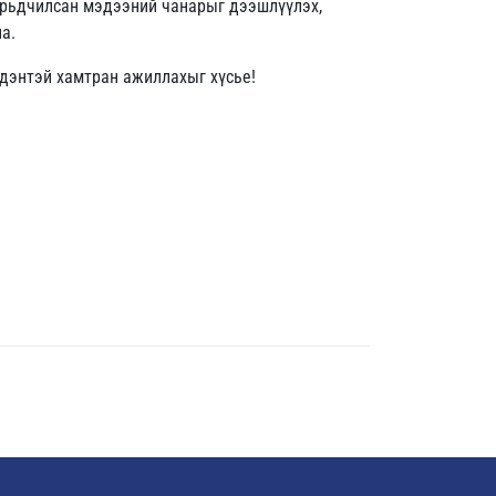
 урьдчилсан мэдээний чанарыг дээшлүүлэх,
а.
идэнтэй хамтран ажиллахыг хүсье!