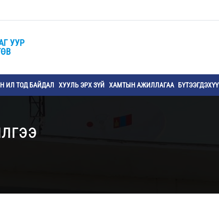
АГ УУР
ТӨВ
 ИЛ ТОД БАЙДАЛ
ХУУЛЬ ЭРХ ЗҮЙ
ХАМТЫН АЖИЛЛАГАА
БҮТЭЭГДЭХҮ
лгээ