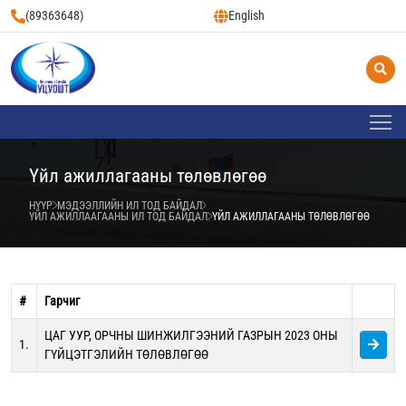
(89363648)
English
Үйл ажиллагааны төлөвлөгөө
НҮҮР
МЭДЭЭЛЛИЙН ИЛ ТОД БАЙДАЛ
ҮЙЛ АЖИЛЛААГААНЫ ИЛ ТОД БАЙДАЛ
ҮЙЛ АЖИЛЛАГААНЫ ТӨЛӨВЛӨГӨӨ
#
Гарчиг
ЦАГ УУР, ОРЧНЫ ШИНЖИЛГЭЭНИЙ ГАЗРЫН 2023 ОНЫ
1.
ГҮЙЦЭТГЭЛИЙН ТӨЛӨВЛӨГӨӨ