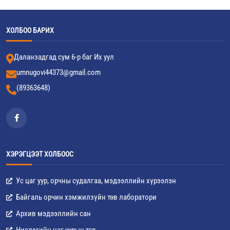
ХОЛБОО БАРИХ
Даланзадгад сум 6-р баг Их уул
umnugovi44373@gmail.com
(89363648)
ХЭРЭГЦЭЭТ ХОЛБООС
Ус цаг уур, орчны судалгаа, мэдээллийн хүрээлэн
Байгаль орчин хэмжилзүйн төв лаборатори
Архив мэдээллийн сан