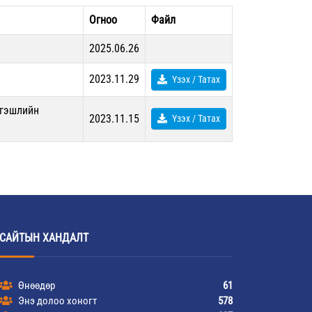
Огноо
Файл
2025.06.26
2023.11.29
Үзэх / Татах
ргэшлийн
2023.11.15
Үзэх / Татах
САЙТЫН ХАНДАЛТ
Өнөөдөр
61
Энэ долоо хоногт
578