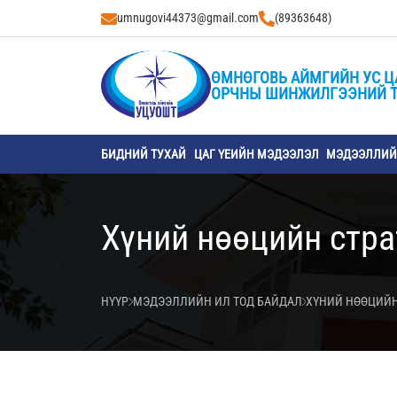
umnugovi44373@gmail.com
(89363648)
ӨМНӨГОВЬ АЙМГИЙН УС Ц
ОРЧНЫ ШИНЖИЛГЭЭНИЙ 
БИДНИЙ ТУХАЙ
ЦАГ ҮЕИЙН МЭДЭЭЛЭЛ
МЭДЭЭЛЛИЙН
Хүний нөөцийн стра
НҮҮР
МЭДЭЭЛЛИЙН ИЛ ТОД БАЙДАЛ
ХҮНИЙ НӨӨЦИЙН