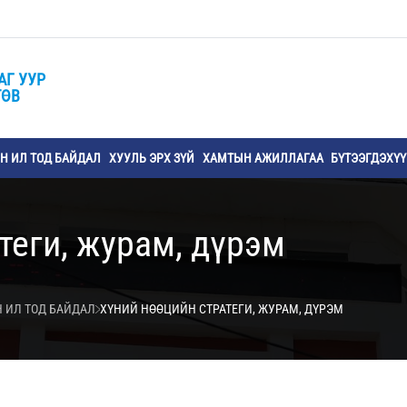
АГ УУР
ТӨВ
 ИЛ ТОД БАЙДАЛ
ХУУЛЬ ЭРХ ЗҮЙ
ХАМТЫН АЖИЛЛАГАА
БҮТЭЭГДЭХҮ
теги, журам, дүрэм
 ИЛ ТОД БАЙДАЛ
ХҮНИЙ НӨӨЦИЙН СТРАТЕГИ, ЖУРАМ, ДҮРЭМ