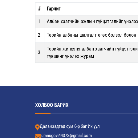
#
Гарчиг
1.
Албан хаагчийн ажлын гүйцэтгэлийг үнэлэ
2.
Төрийн албаны шалгалт өгөх болзол болон
Төрийн жинхэнэ албан хаагчийн гүйцэтгэли
3.
түвшинг үнэлэх журам
ХОЛБОО БАРИХ
Даланзадгад сум 6-р баг Их уул
umnugovi44373@gmail.com