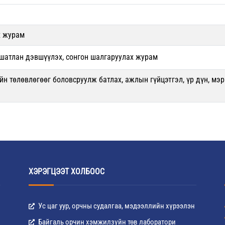
х журам
 шатлан дэвшүүлэх, сонгон шалгаруулах журам
йн төлөвлөгөөг боловсруулж батлах, ажлын гүйцэтгэл, үр дүн, мэ
ХЭРЭГЦЭЭТ ХОЛБООС
Ус цаг уур, орчны судалгаа, мэдээллийн хүрээлэн
Байгаль орчин хэмжилзүйн төв лаборатори