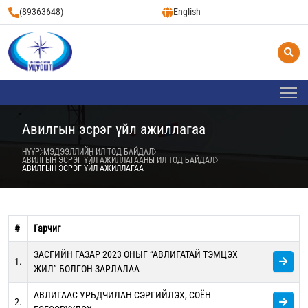
(89363648)
English
Авилгын эсрэг үйл ажиллагаа
НҮҮР
МЭДЭЭЛЛИЙН ИЛ ТОД БАЙДАЛ
АВИЛГЫН ЭСРЭГ ҮЙЛ АЖИЛЛАГААНЫ ИЛ ТОД БАЙДАЛ
АВИЛГЫН ЭСРЭГ ҮЙЛ АЖИЛЛАГАА
#
Гарчиг
ЗАСГИЙН ГАЗАР 2023 ОНЫГ “АВЛИГАТАЙ ТЭМЦЭХ
1.
ЖИЛ” БОЛГОН ЗАРЛАЛАА
АВЛИГААС УРЬДЧИЛАН СЭРГИЙЛЭХ, СОЁН
2.