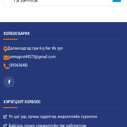
ГЭГЭЭРҮҮЛЭХ
ХОЛБОО БАРИХ
Даланзадгад сум 6-р баг Их уул
umnugovi44373@gmail.com
(89363648)
ХЭРЭГЦЭЭТ ХОЛБООС
Ус цаг уур, орчны судалгаа, мэдээллийн хүрээлэн
Байгаль орчин хэмжилзүйн төв лаборатори