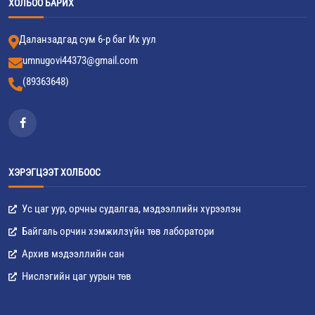
ХОЛБОО БАРИХ
Даланзадгад сум 6-р баг Их уул
umnugovi44373@gmail.com
(89363648)
ХЭРЭГЦЭЭТ ХОЛБООС
Ус цаг уур, орчны судалгаа, мэдээллийн хүрээлэн
Байгаль орчин хэмжилзүйн төв лаборатори
Архив мэдээллийн сан
Нислэгийн цаг уурын төв