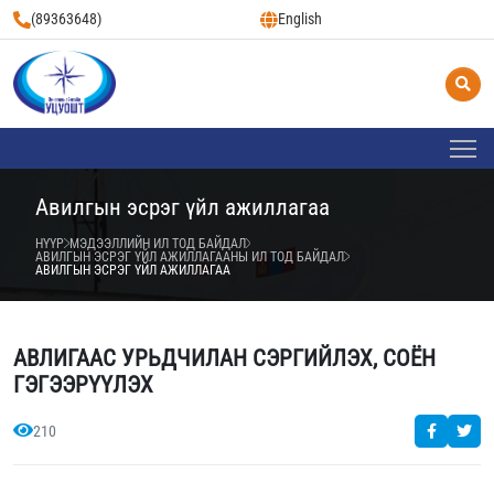
(89363648)
English
Авилгын эсрэг үйл ажиллагаа
НҮҮР
МЭДЭЭЛЛИЙН ИЛ ТОД БАЙДАЛ
АВИЛГЫН ЭСРЭГ ҮЙЛ АЖИЛЛАГААНЫ ИЛ ТОД БАЙДАЛ
АВИЛГЫН ЭСРЭГ ҮЙЛ АЖИЛЛАГАА
АВЛИГААС УРЬДЧИЛАН СЭРГИЙЛЭХ, СОЁН
ГЭГЭЭРҮҮЛЭХ
210