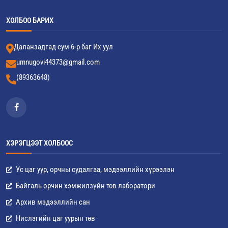
ХОЛБОО БАРИХ
Даланзадгад сум 6-р баг Их уул
umnugovi44373@gmail.com
(89363648)
ХЭРЭГЦЭЭТ ХОЛБООС
Ус цаг уур, орчны судалгаа, мэдээллийн хүрээлэн
Байгаль орчин хэмжилзүйн төв лаборатори
Архив мэдээллийн сан
Нислэгийн цаг уурын төв