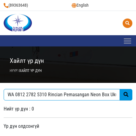
(89363648)
English
Хайлт үр дүн
НҮҮР
ХАЙЛТ ҮР ДҮН
Нийт үр дүн : 0
Үр дүн олдсонгүй